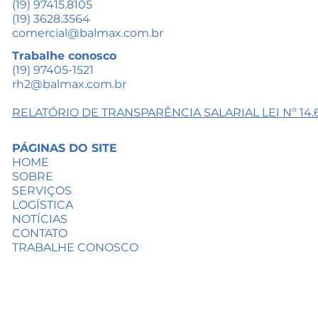
(19) 97415.8105
(19) 3628.3564
comercial@balmax.com.br
Trabalhe conosco
(19) 97405-1521
rh2@balmax.com.br
RELATÓRIO DE TRANSPARÊNCIA SALARIAL
LEI Nº 14.
PÁGINAS DO SITE
HOME
SOBRE
SERVIÇOS
LOGÍSTICA
NOTÍCIAS
CONTATO
TRABALHE CONOSCO