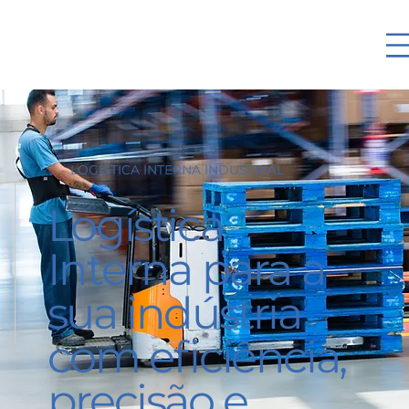
LOGISTICA INTERNA INDUSTRIAL
Logística
Interna para a
sua indústria
com eficiência,
precisão e